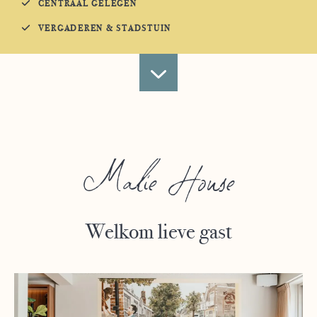
CENTRAAL GELEGEN
VERGADEREN & STADSTUIN
Malie House
Welkom lieve gast