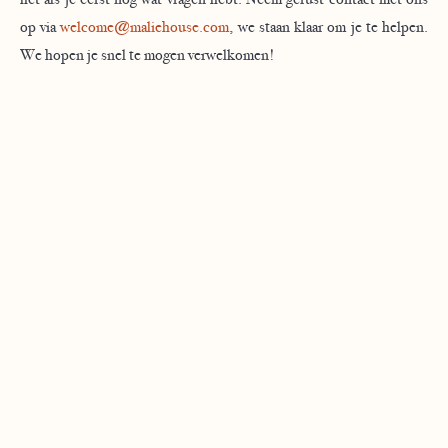
op via
welcome@maliehouse.com
, we staan klaar om je te helpen.
We hopen je snel te mogen verwelkomen!
What about us?
Het Malie House is al generaties lang een huis waar
mensen
zich thuis voelen,
en nu is het jouw beurt! Van
de geur van verse koffie in de ochtend tot het gevoel dat