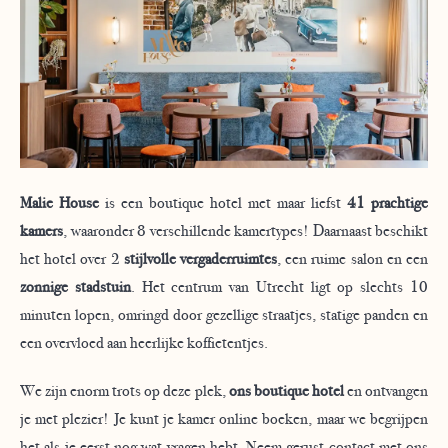
Malie House
is een boutique hotel met maar liefst
41 prachtige
kamers
, waaronder 8 verschillende kamertypes! Daarnaast beschikt
het hotel over 2
stijlvolle vergaderruimtes
, een ruime salon en een
zonnige stadstuin
. Het centrum van Utrecht ligt op slechts 10
minuten lopen, omringd door gezellige straatjes, statige panden en
een overvloed aan heerlijke koffietentjes.
We zijn enorm trots op deze plek,
ons boutique hotel
en ontvangen
je met plezier!
Je kunt je kamer online boeken, maar we begrijpen
het als je eerst nog wat vragen hebt. Neem gerust contact met ons