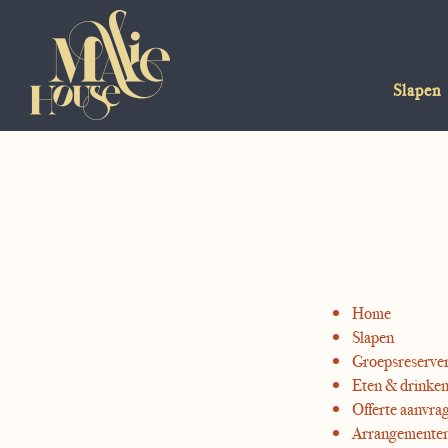
Slapen
Home
Slapen
Groepsreserve
Eten & drinke
Offerte aanvra
Arrangemente