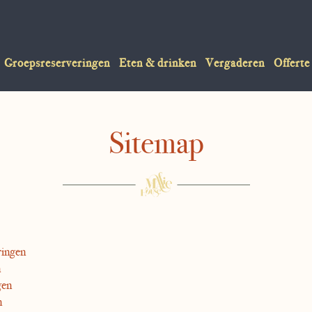
Groepsreserveringen
Eten & drinken
Vergaderen
Offerte
Sitemap
ringen
n
gen
n