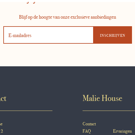
Blijf op de hoogte van onze exclusieve aanbiedingen
ct
Malie House
se
Contact
 2
FAQ
Ervaringen